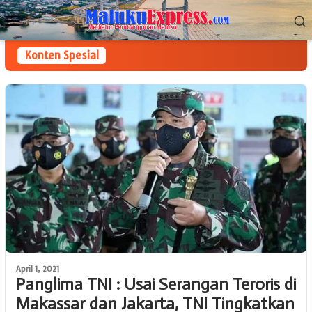
Loncat
Menu
ke
Mobile
konten
Konten Spesial
April 1, 2021
Panglima TNI : Usai Serangan Teroris di
Makassar dan Jakarta, TNI Tingkatkan