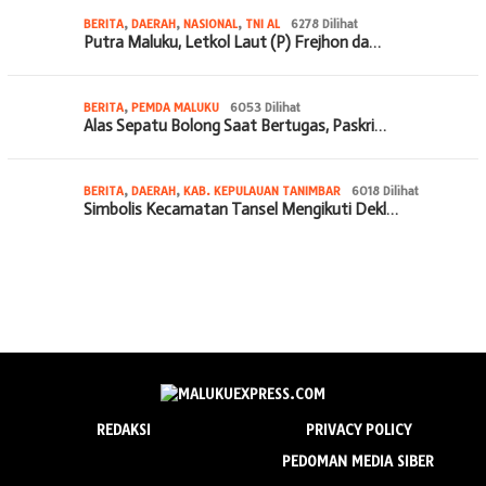
BERITA
,
DAERAH
,
NASIONAL
,
TNI AL
6278 Dilihat
Putra Maluku, Letkol Laut (P) Frejhon da…
BERITA
,
PEMDA MALUKU
6053 Dilihat
Alas Sepatu Bolong Saat Bertugas, Paskri…
BERITA
,
DAERAH
,
KAB. KEPULAUAN TANIMBAR
6018 Dilihat
Simbolis Kecamatan Tansel Mengikuti Dekl…
REDAKSI
PRIVACY POLICY
PEDOMAN MEDIA SIBER