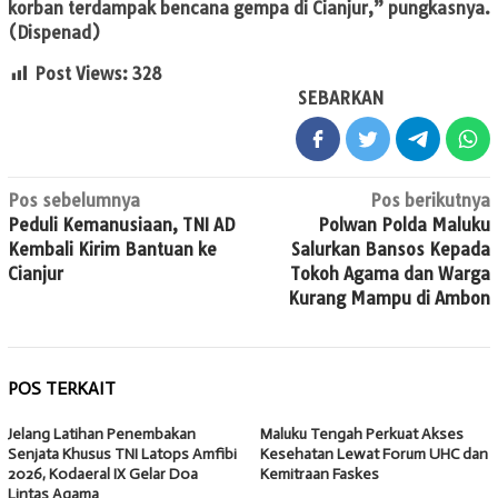
korban terdampak bencana gempa di Cianjur,” pungkasnya.
(Dispenad)
Post Views:
328
SEBARKAN
Navigasi
Pos sebelumnya
Pos berikutnya
Peduli Kemanusiaan, TNI AD
Polwan Polda Maluku
pos
Kembali Kirim Bantuan ke
Salurkan Bansos Kepada
Cianjur
Tokoh Agama dan Warga
Kurang Mampu di Ambon
POS TERKAIT
Jelang Latihan Penembakan
Maluku Tengah Perkuat Akses
Senjata Khusus TNI Latops Amfibi
Kesehatan Lewat Forum UHC dan
2026, Kodaeral IX Gelar Doa
Kemitraan Faskes
Lintas Agama