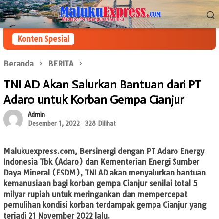
Loncat
Menu
ke
Mobile
konten
Konten Spesial
Beranda
BERITA
TNI AD Akan Salurkan Bantuan dari PT
Adaro untuk Korban Gempa Cianjur
Admin
Desember 1, 2022
328 Dilihat
Malukuexpress.com,
Bersinergi dengan PT Adaro Energy
Indonesia Tbk (Adaro) dan Kementerian Energi Sumber
Daya Mineral (ESDM), TNI AD akan menyalurkan bantuan
kemanusiaan bagi korban gempa Cianjur senilai total 5
milyar rupiah untuk meringankan dan mempercepat
pemulihan kondisi korban terdampak gempa Cianjur yang
terjadi 21 November 2022 lalu.