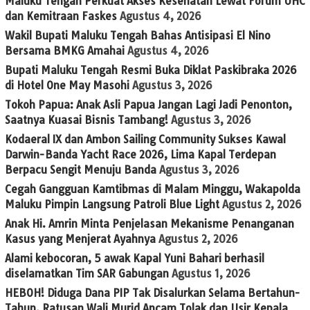
Maluku Tengah Perkuat Akses Kesehatan Lewat Forum UHC
dan Kemitraan Faskes
Agustus 4, 2026
Wakil Bupati Maluku Tengah Bahas Antisipasi El Nino
Bersama BMKG Amahai
Agustus 4, 2026
Bupati Maluku Tengah Resmi Buka Diklat Paskibraka 2026
di Hotel One May Masohi
Agustus 3, 2026
Tokoh Papua: Anak Asli Papua Jangan Lagi Jadi Penonton,
Saatnya Kuasai Bisnis Tambang!
Agustus 3, 2026
Kodaeral IX dan Ambon Sailing Community Sukses Kawal
Darwin-Banda Yacht Race 2026, Lima Kapal Terdepan
Berpacu Sengit Menuju Banda
Agustus 3, 2026
Cegah Gangguan Kamtibmas di Malam Minggu, Wakapolda
Maluku Pimpin Langsung Patroli Blue Light
Agustus 2, 2026
Anak Hi. Amrin Minta Penjelasan Mekanisme Penanganan
Kasus yang Menjerat Ayahnya
Agustus 2, 2026
Alami kebocoran, 5 awak Kapal Yuni Bahari berhasil
diselamatkan Tim SAR Gabungan
Agustus 1, 2026
HEBOH! Diduga Dana PIP Tak Disalurkan Selama Bertahun-
Tahun, Ratusan Wali Murid Ancam Tolak dan Usir Kepala