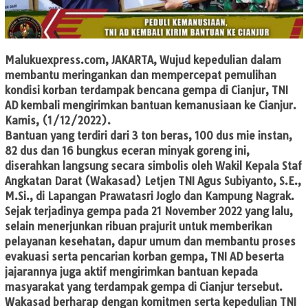
Malukuexpress.com,
JAKARTA, Wujud kepedulian dalam
membantu meringankan dan mempercepat pemulihan
kondisi korban terdampak bencana gempa di Cianjur, TNI
AD kembali mengirimkan bantuan kemanusiaan ke Cianjur.
Kamis, (1/12/2022).
Bantuan yang terdiri dari 3 ton beras, 100 dus mie instan,
82 dus dan 16 bungkus eceran minyak goreng ini,
diserahkan langsung secara simbolis oleh Wakil Kepala Staf
Angkatan Darat (Wakasad) Letjen TNI Agus Subiyanto, S.E.,
M.Si., di Lapangan Prawatasri Joglo dan Kampung Nagrak.
Sejak terjadinya gempa pada 21 November 2022 yang lalu,
selain menerjunkan ribuan prajurit untuk memberikan
pelayanan kesehatan, dapur umum dan membantu proses
evakuasi serta pencarian korban gempa, TNI AD beserta
jajarannya juga aktif mengirimkan bantuan kepada
masyarakat yang terdampak gempa di Cianjur tersebut.
Wakasad berharap dengan komitmen serta kepedulian TNI