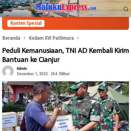
Loncat
Menu
ke
Mobile
konten
Konten Spesial
Beranda
Kodam XVI Pattimura
Peduli Kemanusiaan, TNI AD Kembali Kirim
Bantuan ke Cianjur
Admin
Desember 1, 2022
264 Dilihat