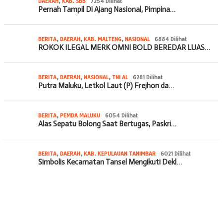
DAERAH
,
KAB. SBB
7254 Dilihat
Pernah Tampil Di Ajang Nasional, Pimpina…
BERITA
,
DAERAH
,
KAB. MALTENG
,
NASIONAL
6884 Dilihat
ROKOK ILEGAL MERK OMNI BOLD BEREDAR LUAS…
BERITA
,
DAERAH
,
NASIONAL
,
TNI AL
6281 Dilihat
Putra Maluku, Letkol Laut (P) Frejhon da…
BERITA
,
PEMDA MALUKU
6054 Dilihat
Alas Sepatu Bolong Saat Bertugas, Paskri…
BERITA
,
DAERAH
,
KAB. KEPULAUAN TANIMBAR
6021 Dilihat
Simbolis Kecamatan Tansel Mengikuti Dekl…