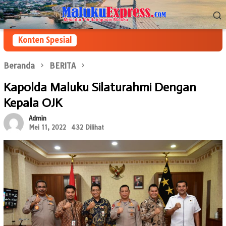
Loncat
Menu
ke
Mobile
konten
Konten Spesial
Beranda
BERITA
Kapolda Maluku Silaturahmi Dengan
Kepala OJK
Admin
Mei 11, 2022
432 Dilihat