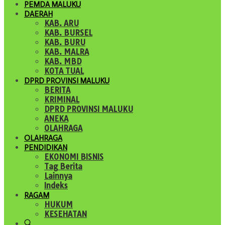
PEMDA MALUKU
DAERAH
KAB. ARU
KAB. BURSEL
KAB. BURU
KAB. MALRA
KAB. MBD
KOTA TUAL
DPRD PROVINSI MALUKU
BERITA
KRIMINAL
DPRD PROVINSI MALUKU
ANEKA
OLAHRAGA
OLAHRAGA
PENDIDIKAN
EKONOMI BISNIS
Tag Berita
Lainnya
Indeks
RAGAM
HUKUM
KESEHATAN