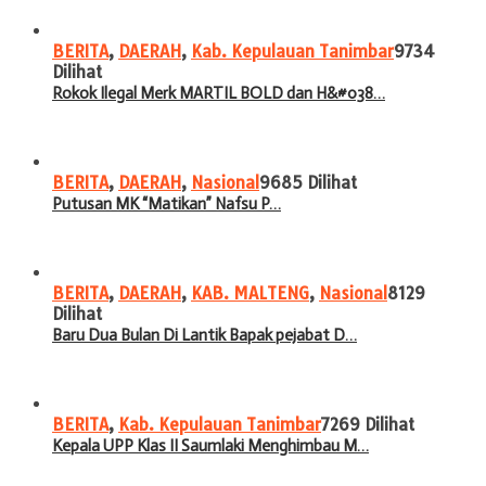
BERITA
,
DAERAH
,
Kab. Kepulauan Tanimbar
9734
Dilihat
Rokok Ilegal Merk MARTIL BOLD dan H&#038…
BERITA
,
DAERAH
,
Nasional
9685 Dilihat
Putusan MK “Matikan” Nafsu P…
BERITA
,
DAERAH
,
KAB. MALTENG
,
Nasional
8129
Dilihat
Baru Dua Bulan Di Lantik Bapak pejabat D…
BERITA
,
Kab. Kepulauan Tanimbar
7269 Dilihat
Kepala UPP Klas II Saumlaki Menghimbau M…