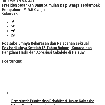
Post Views:
291
Presiden Serahkan Dana Stimulan Bagi Warga Terdampak
Gempabumi M 5.6 Cianjur
Sebarkan
Navigasi
Pos sebelumnya
Kekerasan dan Pelecehan Seksual
Pos berikutnya
Setelah 13 Tahun Vakum, Kapoda dan
pos
Pangdam Hadir dan Apresiasi Cakalele di Pelauw
Pos terkait
Pemerintah Prioritaskan Rehabilitasi Hunian Nakes dan