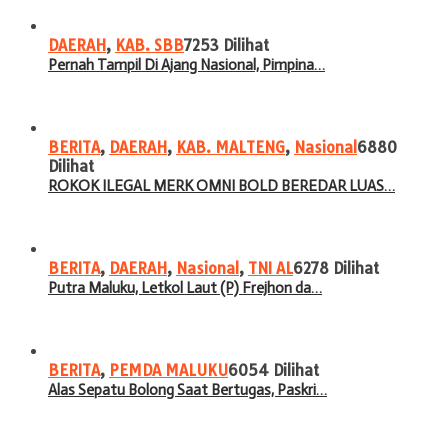
DAERAH
,
KAB. SBB
7253 Dilihat
Pernah Tampil Di Ajang Nasional, Pimpina…
BERITA
,
DAERAH
,
KAB. MALTENG
,
Nasional
6880
Dilihat
ROKOK ILEGAL MERK OMNI BOLD BEREDAR LUAS…
BERITA
,
DAERAH
,
Nasional
,
TNI AL
6278 Dilihat
Putra Maluku, Letkol Laut (P) Frejhon da…
BERITA
,
PEMDA MALUKU
6054 Dilihat
Alas Sepatu Bolong Saat Bertugas, Paskri…