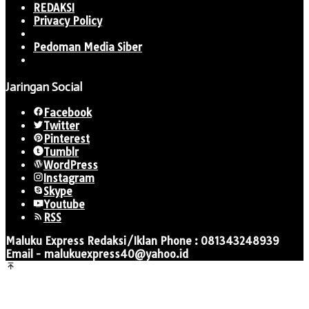
REDAKSI
Privacy Policy
Pedoman Media Siber
Jaringan Social
Facebook
Twitter
Pinterest
Tumblr
WordPress
Instagram
Skype
Youtube
RSS
Maluku Express Redaksi/Iklan Phone : 081343248939
Email - malukuexpress40@yahoo.id