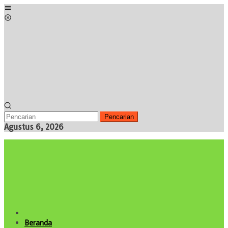
Loncat
Menu
ke
Mobile
konten
Pencarian
Agustus 6, 2026
Beranda