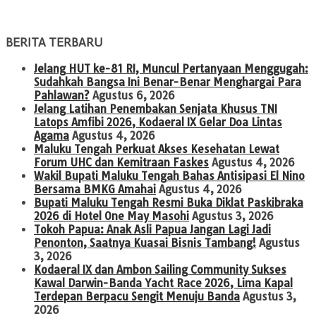
BERITA TERBARU
Jelang HUT ke-81 RI, Muncul Pertanyaan Menggugah:
Sudahkah Bangsa Ini Benar-Benar Menghargai Para
Pahlawan?
Agustus 6, 2026
Jelang Latihan Penembakan Senjata Khusus TNI
Latops Amfibi 2026, Kodaeral IX Gelar Doa Lintas
Agama
Agustus 4, 2026
Maluku Tengah Perkuat Akses Kesehatan Lewat
Forum UHC dan Kemitraan Faskes
Agustus 4, 2026
Wakil Bupati Maluku Tengah Bahas Antisipasi El Nino
Bersama BMKG Amahai
Agustus 4, 2026
Bupati Maluku Tengah Resmi Buka Diklat Paskibraka
2026 di Hotel One May Masohi
Agustus 3, 2026
Tokoh Papua: Anak Asli Papua Jangan Lagi Jadi
Penonton, Saatnya Kuasai Bisnis Tambang!
Agustus
3, 2026
Kodaeral IX dan Ambon Sailing Community Sukses
Kawal Darwin-Banda Yacht Race 2026, Lima Kapal
Terdepan Berpacu Sengit Menuju Banda
Agustus 3,
2026