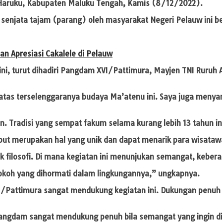
 Haruku, Kabupaten Maluku Tengah, Kamis (8/12/2022).
enjata tajam (parang) oleh masyarakat Negeri Pelauw ini be
n Apresiasi Cakalele di Pelauw
ini, turut dihadiri Pangdam XVI/Pattimura, Mayjen TNI Ruruh
tas terselenggaranya budaya Ma’atenu ini. Saya juga menyamp
an. Tradisi yang sempat fakum selama kurang lebih 13 tahun i
rsebut merupakan hal yang unik dan dapat menarik para wisataw
yak filosofi. Di mana kegiatan ini menunjukan semangat, kebe
tokoh yang dihormati dalam lingkungannya,” ungkapnya.
VI/Pattimura sangat mendukung kegiatan ini. Dukungan penu
Pangdam sangat mendukung penuh bila semangat yang ingin di