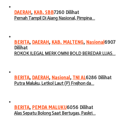
DAERAH
,
KAB. SBB
7260 Dilihat
Pernah Tampil Di Ajang Nasional, Pimpina…
BERITA
,
DAERAH
,
KAB. MALTENG
,
Nasional
6907
Dilihat
ROKOK ILEGAL MERK OMNI BOLD BEREDAR LUAS…
BERITA
,
DAERAH
,
Nasional
,
TNI AL
6286 Dilihat
Putra Maluku, Letkol Laut (P) Frejhon da…
BERITA
,
PEMDA MALUKU
6056 Dilihat
Alas Sepatu Bolong Saat Bertugas, Paskri…