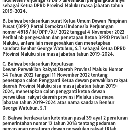
Indonesia Perjuanga (PDIP) diresmikan pengangkatannya
sebagai Ketua DPRD Provinsi Maluku masa jabatan tahun
2019-2024.
B. bahwa berdasarkan surat Ketua Umum Dewan Pimpinan
Pusat (DPP) Partai Demokrasi Indonesia Perjuangan
nomor 4618/IN/DPP/XI/ 2022 tanggal 4 November 2022
Perihal nb pengesahan dan penetapan Ketua DPRD Provinsi
Maluku, antara lain mengesahkan dan menetapkan
saudara Benhur George Watubun, S.T sebagai Ketua DPRD
Ptovinsi Maluku sisa masa jabatan tahun 2019-2024.
C. Bahwa berdasarkan Keputusan
Dewan Perwakilan Rakyat Daerah Provinsi Maluku Nomor
34 Tahun 2022 tanggal 11 November 2022 tentang
penetapan calon Pengganti Ketua dewan perwakilan rakyat
daerah Provinsi Maluku sisa masa jabatan tahun 2019-
2024, menetapkan calon pengganti ketua dewan
perwakilan rakyat daerah provinsi Maluku sisa masa
jabatan tahun 2019-2024 atas nama saudara Benhur
George Watubun, S.T
D. Bahwa berdasarkan ketentuan pasal 39 ayat 2 peraturan
pemerintahan nomor 12 tahun 2018 tentang pedoman
penyusunan peraturan dewan perwakilan rakyat fRtah