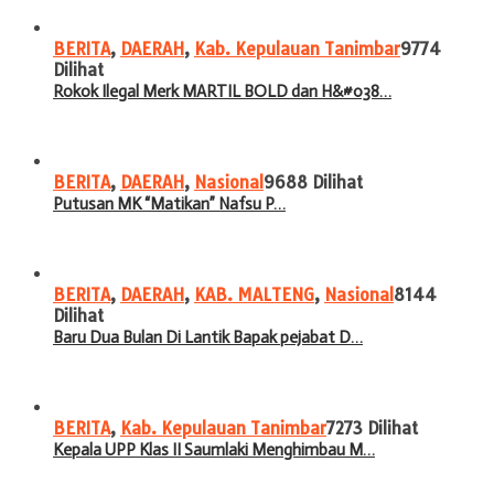
BERITA
,
DAERAH
,
Kab. Kepulauan Tanimbar
9774
Dilihat
Rokok Ilegal Merk MARTIL BOLD dan H&#038…
BERITA
,
DAERAH
,
Nasional
9688 Dilihat
Putusan MK “Matikan” Nafsu P…
BERITA
,
DAERAH
,
KAB. MALTENG
,
Nasional
8144
Dilihat
Baru Dua Bulan Di Lantik Bapak pejabat D…
BERITA
,
Kab. Kepulauan Tanimbar
7273 Dilihat
Kepala UPP Klas II Saumlaki Menghimbau M…