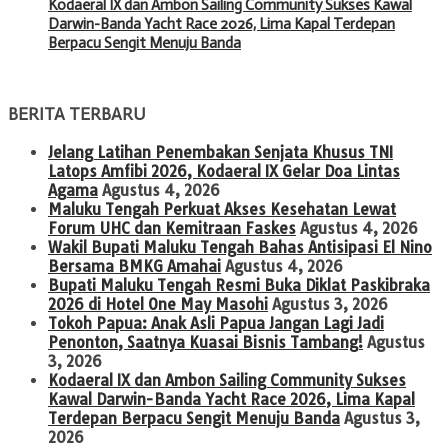
Kodaeral IX dan Ambon Sailing Community Sukses Kawal
Darwin-Banda Yacht Race 2026, Lima Kapal Terdepan
Berpacu Sengit Menuju Banda
BERITA TERBARU
Jelang Latihan Penembakan Senjata Khusus TNI
Latops Amfibi 2026, Kodaeral IX Gelar Doa Lintas
Agama
Agustus 4, 2026
Maluku Tengah Perkuat Akses Kesehatan Lewat
Forum UHC dan Kemitraan Faskes
Agustus 4, 2026
Wakil Bupati Maluku Tengah Bahas Antisipasi El Nino
Bersama BMKG Amahai
Agustus 4, 2026
Bupati Maluku Tengah Resmi Buka Diklat Paskibraka
2026 di Hotel One May Masohi
Agustus 3, 2026
Tokoh Papua: Anak Asli Papua Jangan Lagi Jadi
Penonton, Saatnya Kuasai Bisnis Tambang!
Agustus
3, 2026
Kodaeral IX dan Ambon Sailing Community Sukses
Kawal Darwin-Banda Yacht Race 2026, Lima Kapal
Terdepan Berpacu Sengit Menuju Banda
Agustus 3,
2026