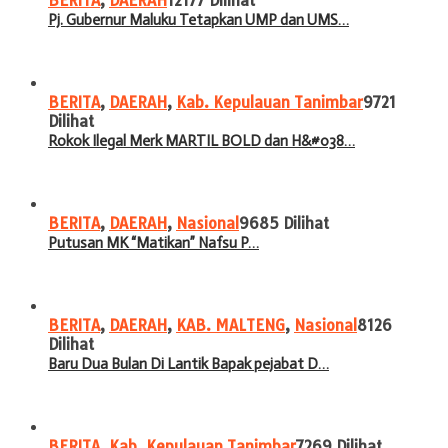
BERITA
,
DAERAH
12177 Dilihat
Pj. Gubernur Maluku Tetapkan UMP dan UMS…
BERITA
,
DAERAH
,
Kab. Kepulauan Tanimbar
9721
Dilihat
Rokok Ilegal Merk MARTIL BOLD dan H&#038…
BERITA
,
DAERAH
,
Nasional
9685 Dilihat
Putusan MK “Matikan” Nafsu P…
BERITA
,
DAERAH
,
KAB. MALTENG
,
Nasional
8126
Dilihat
Baru Dua Bulan Di Lantik Bapak pejabat D…
BERITA
,
Kab. Kepulauan Tanimbar
7269 Dilihat