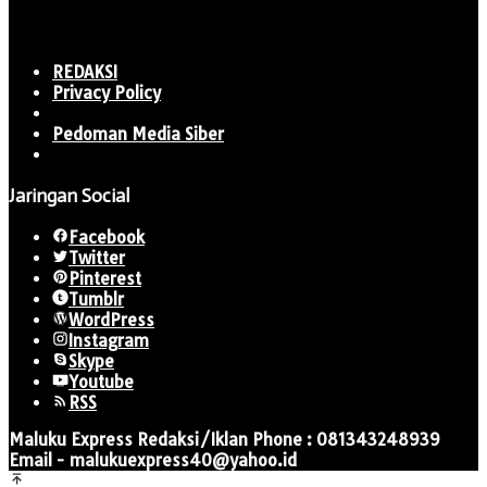
REDAKSI
Privacy Policy
Pedoman Media Siber
Jaringan Social
Facebook
Twitter
Pinterest
Tumblr
WordPress
Instagram
Skype
Youtube
RSS
Maluku Express Redaksi/Iklan Phone : 081343248939
Email - malukuexpress40@yahoo.id