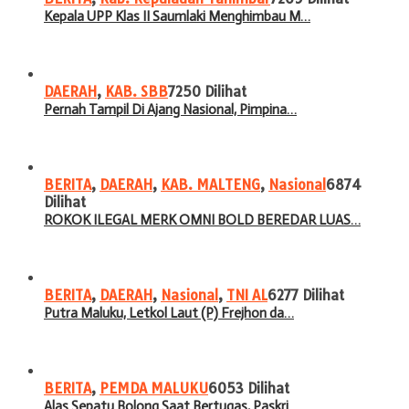
Kepala UPP Klas II Saumlaki Menghimbau M…
DAERAH
,
KAB. SBB
7250 Dilihat
Pernah Tampil Di Ajang Nasional, Pimpina…
BERITA
,
DAERAH
,
KAB. MALTENG
,
Nasional
6874
Dilihat
ROKOK ILEGAL MERK OMNI BOLD BEREDAR LUAS…
BERITA
,
DAERAH
,
Nasional
,
TNI AL
6277 Dilihat
Putra Maluku, Letkol Laut (P) Frejhon da…
BERITA
,
PEMDA MALUKU
6053 Dilihat
Alas Sepatu Bolong Saat Bertugas, Paskri…