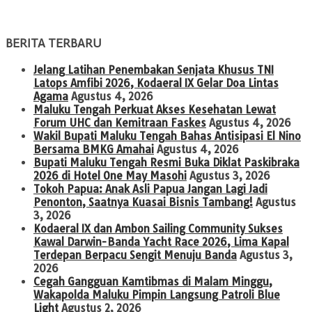
BERITA TERBARU
Jelang Latihan Penembakan Senjata Khusus TNI
Latops Amfibi 2026, Kodaeral IX Gelar Doa Lintas
Agama
Agustus 4, 2026
Maluku Tengah Perkuat Akses Kesehatan Lewat
Forum UHC dan Kemitraan Faskes
Agustus 4, 2026
Wakil Bupati Maluku Tengah Bahas Antisipasi El Nino
Bersama BMKG Amahai
Agustus 4, 2026
Bupati Maluku Tengah Resmi Buka Diklat Paskibraka
2026 di Hotel One May Masohi
Agustus 3, 2026
Tokoh Papua: Anak Asli Papua Jangan Lagi Jadi
Penonton, Saatnya Kuasai Bisnis Tambang!
Agustus
3, 2026
Kodaeral IX dan Ambon Sailing Community Sukses
Kawal Darwin-Banda Yacht Race 2026, Lima Kapal
Terdepan Berpacu Sengit Menuju Banda
Agustus 3,
2026
Cegah Gangguan Kamtibmas di Malam Minggu,
Wakapolda Maluku Pimpin Langsung Patroli Blue
Light
Agustus 2, 2026