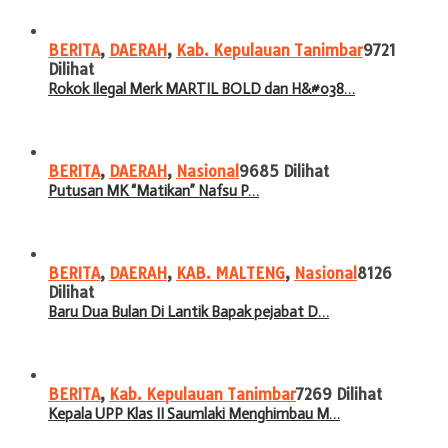
BERITA
,
DAERAH
,
Kab. Kepulauan Tanimbar
9721
Dilihat
Rokok Ilegal Merk MARTIL BOLD dan H&#038…
BERITA
,
DAERAH
,
Nasional
9685 Dilihat
Putusan MK “Matikan” Nafsu P…
BERITA
,
DAERAH
,
KAB. MALTENG
,
Nasional
8126
Dilihat
Baru Dua Bulan Di Lantik Bapak pejabat D…
BERITA
,
Kab. Kepulauan Tanimbar
7269 Dilihat
Kepala UPP Klas II Saumlaki Menghimbau M…