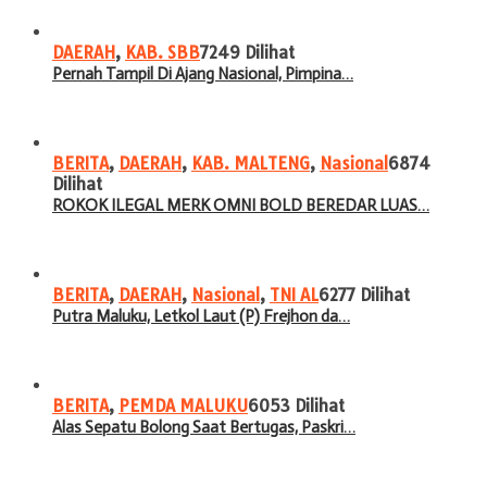
DAERAH
,
KAB. SBB
7249 Dilihat
Pernah Tampil Di Ajang Nasional, Pimpina…
BERITA
,
DAERAH
,
KAB. MALTENG
,
Nasional
6874
Dilihat
ROKOK ILEGAL MERK OMNI BOLD BEREDAR LUAS…
BERITA
,
DAERAH
,
Nasional
,
TNI AL
6277 Dilihat
Putra Maluku, Letkol Laut (P) Frejhon da…
BERITA
,
PEMDA MALUKU
6053 Dilihat
Alas Sepatu Bolong Saat Bertugas, Paskri…