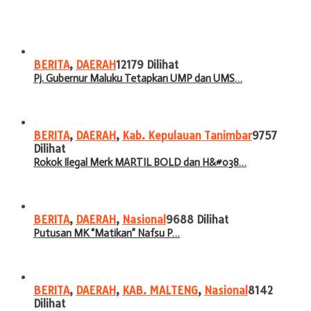
BERITA
,
DAERAH
12179 Dilihat
Pj. Gubernur Maluku Tetapkan UMP dan UMS…
BERITA
,
DAERAH
,
Kab. Kepulauan Tanimbar
9757
Dilihat
Rokok Ilegal Merk MARTIL BOLD dan H&#038…
BERITA
,
DAERAH
,
Nasional
9688 Dilihat
Putusan MK “Matikan” Nafsu P…
BERITA
,
DAERAH
,
KAB. MALTENG
,
Nasional
8142
Dilihat