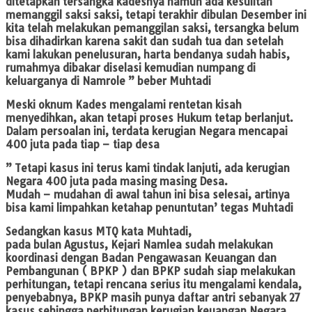
ditetapkan tersangka kadesnya namun ada kesulitan
memanggil saksi saksi, tetapi terakhir dibulan Desember ini
kita telah melakukan pemanggilan saksi, tersangka belum
bisa dihadirkan karena sakit dan sudah tua dan setelah
kami lakukan penelusuran, harta bendanya sudah habis,
rumahmya dibakar diselasi kemudian numpang di
keluarganya di Namrole ” beber Muhtadi
Meski oknum Kades mengalami rentetan kisah
menyedihkan, akan tetapi proses Hukum tetap berlanjut.
Dalam persoalan ini, terdata kerugian Negara mencapai
400 juta pada tiap – tiap desa
” Tetapi kasus ini terus kami tindak lanjuti, ada kerugian
Negara 400 juta pada masing masing Desa.
Mudah – mudahan di awal tahun ini bisa selesai, artinya
bisa kami limpahkan ketahap penuntutan’ tegas Muhtadi
Sedangkan kasus MTQ kata Muhtadi,
pada bulan Agustus, Kejari Namlea sudah melakukan
koordinasi dengan Badan Pengawasan Keuangan dan
Pembangunan ( BPKP ) dan BPKP sudah siap melakukan
perhitungan, tetapi rencana serius itu mengalami kendala,
penyebabnya, BPKP masih punya daftar antri sebanyak 27
kasus sehingga perhitungan kerugian keuangan Negara