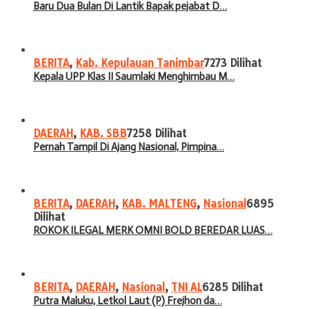
Baru Dua Bulan Di Lantik Bapak pejabat D…
BERITA
,
Kab. Kepulauan Tanimbar
7273 Dilihat
Kepala UPP Klas II Saumlaki Menghimbau M…
DAERAH
,
KAB. SBB
7258 Dilihat
Pernah Tampil Di Ajang Nasional, Pimpina…
BERITA
,
DAERAH
,
KAB. MALTENG
,
Nasional
6895
Dilihat
ROKOK ILEGAL MERK OMNI BOLD BEREDAR LUAS…
BERITA
,
DAERAH
,
Nasional
,
TNI AL
6285 Dilihat
Putra Maluku, Letkol Laut (P) Frejhon da…