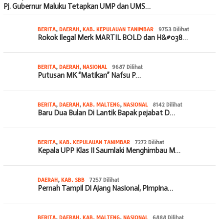
Pj. Gubernur Maluku Tetapkan UMP dan UMS…
BERITA
,
DAERAH
,
KAB. KEPULAUAN TANIMBAR
9753 Dilihat
Rokok Ilegal Merk MARTIL BOLD dan H&#038…
BERITA
,
DAERAH
,
NASIONAL
9687 Dilihat
Putusan MK “Matikan” Nafsu P…
BERITA
,
DAERAH
,
KAB. MALTENG
,
NASIONAL
8142 Dilihat
Baru Dua Bulan Di Lantik Bapak pejabat D…
BERITA
,
KAB. KEPULAUAN TANIMBAR
7272 Dilihat
Kepala UPP Klas II Saumlaki Menghimbau M…
DAERAH
,
KAB. SBB
7257 Dilihat
Pernah Tampil Di Ajang Nasional, Pimpina…
BERITA
,
DAERAH
,
KAB. MALTENG
,
NASIONAL
6888 Dilihat