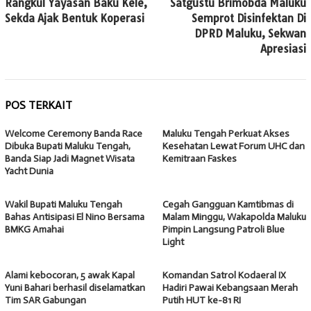
Rangkul Yayasan Baku Kele,
Satgustu Brimobda Maluku
pos
Sekda Ajak Bentuk Koperasi
Semprot Disinfektan Di
DPRD Maluku, Sekwan
Apresiasi
POS TERKAIT
Welcome Ceremony Banda Race
Maluku Tengah Perkuat Akses
Dibuka Bupati Maluku Tengah,
Kesehatan Lewat Forum UHC dan
Banda Siap Jadi Magnet Wisata
Kemitraan Faskes
Yacht Dunia
Wakil Bupati Maluku Tengah
Cegah Gangguan Kamtibmas di
Bahas Antisipasi El Nino Bersama
Malam Minggu, Wakapolda Maluku
BMKG Amahai
Pimpin Langsung Patroli Blue
Light
Alami kebocoran, 5 awak Kapal
Komandan Satrol Kodaeral IX
Yuni Bahari berhasil diselamatkan
Hadiri Pawai Kebangsaan Merah
Tim SAR Gabungan
Putih HUT ke-81 RI