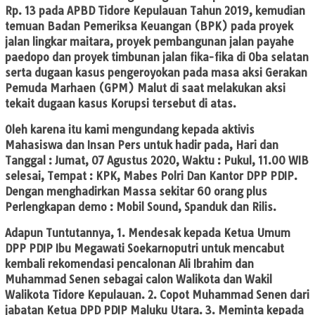
Rp. 13 pada APBD Tidore Kepulauan Tahun 2019, kemudian
temuan Badan Pemeriksa Keuangan (BPK) pada proyek
jalan lingkar maitara, proyek pembangunan jalan payahe
paedopo dan proyek timbunan jalan fika-fika di Oba selatan
serta dugaan kasus pengeroyokan pada masa aksi Gerakan
Pemuda Marhaen (GPM) Malut di saat melakukan aksi
tekait dugaan kasus Korupsi tersebut di atas.
Oleh karena itu kami mengundang kepada aktivis
Mahasiswa dan Insan Pers untuk hadir pada, Hari dan
Tanggal : Jumat, 07 Agustus 2020, Waktu : Pukul, 11.00 WIB
selesai, Tempat : KPK, Mabes Polri Dan Kantor DPP PDIP.
Dengan menghadirkan Massa sekitar 60 orang plus
Perlengkapan demo : Mobil Sound, Spanduk dan Rilis.
Adapun Tuntutannya, 1. Mendesak kepada Ketua Umum
DPP PDIP Ibu Megawati Soekarnoputri untuk mencabut
kembali rekomendasi pencalonan Ali Ibrahim dan
Muhammad Senen sebagai calon Walikota dan Wakil
Walikota Tidore Kepulauan. 2. Copot Muhammad Senen dari
jabatan Ketua DPD PDIP Maluku Utara. 3. Meminta kepada